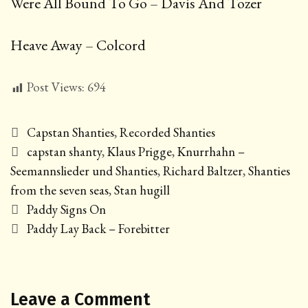
Were All Bound To Go – Davis And Tozer
Heave Away – Colcord
Post Views:
694
Categories
Capstan Shanties
,
Recorded Shanties
Tags
capstan shanty
,
Klaus Prigge
,
Knurrhahn –
Seemannslieder und Shanties
,
Richard Baltzer
,
Shanties
from the seven seas
,
Stan hugill
Post
Paddy Signs On
navigation
Paddy Lay Back – Forebitter
Leave a Comment