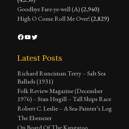
Goodbye Fare-ye-well (A)
(2,940)
High O Come Roll Me Over!
(2,829)
Facebook
YouTube
Twitter
Latest Posts
Richard Runciman Terry – Salt Sea
Ballads (1931)
Folk Review Magazine (December
1976) – Stan Hugill – Tall Ships Race
Robert C. Leslie – A Sea-Painter’s Log
The Ebenezer
On Board Of The Kangaroo