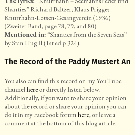
The lyrics:
“Knurrhahn – Seemannslieder und
Shanties” Richard Baltzer; Klaus Prigge;
Knurrhahn-Lotsen-Gesangverein (1936)
(Zweiter Band, page 78, 79, and 80).
Mentioned in:
“Shanties from the Seven Seas”
by Stan Hugill (1st ed p 324).
The Record of the Paddy Mustert An
You also can find this record on my YouTube
channel
here
or directly listen below.
Additionally, if you want to share your opinion
about the record or share your opinion you can
do it in my Facebook forum
here
, or leave a
comment at the bottom of this blog article.